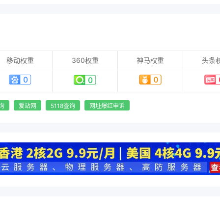
移动权重
360权重
神马权重
头条
询
爱站网
5118查询
网址爆红申诉