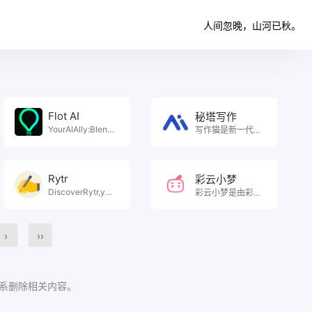
人间忽晚，山河已秋。
Flot AI
秘塔写作
YourAIAlly:BlendingwithYourWorkflow,Growing。
写作猫是新一代交互式中英文写作辅助平台，集智能文本纠错、改写润色、自动续写、智能配图为一体。。
Rytr
彩云小梦
DiscoverRytr,yourfreeAIwritingassistant.Cra。
彩云小梦是由彩云科技（彩云天气和彩云小译背后的团队）推出的一个智能写作AI助手，你只需提供一个开头，。
›
››
系删除相关内容。