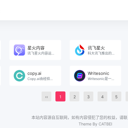
录
星火内容
讯飞星火
讯飞星火内容运营大师，集AI写作，选题，配图，排版，润色，发布等功能为一体的智能创作平台。通用稿件3。
科大讯飞推出的新一代认知智能大模型，拥有跨领域的知识和语言理解能力，能够基于自然对话方式理解与执行任。
copy.ai
Writesonic
Copy.ai由经验丰富的撰稿人和软件开发人员组成的团队于2020年创建，旨在帮助各行各业的撰稿。
Writesonic是一个由人工智能驱动的内容自动化平台，用户可以使用该AI写作工具输入文本提示，生。
‹‹
1
2
3
4
5
本站内容源自互联网，如有内容侵犯了您的权益，请联
Theme By CATBEI