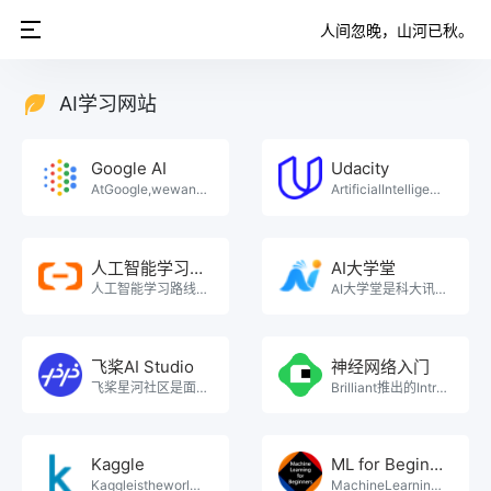
人间忽晚，山河已秋。
AI学习网站
Google AI
Udacity
AtGoogle,wewanttomakeAIhelpfulforeveryone。
ArtificialIntelligence(AI)isoneofthefastest。
人工智能学习路线
AI大学堂
人工智能学习路线，算法原理、框架精讲、机器学习实战、图像识别实战、自然语言处理实战，人工智能技术一站。
AI大学堂是科大讯飞打造的AI在线学习平台，为各行业各领域的技术人才提供人工智能培训,人工智能学习,。
飞桨AI Studio
神经网络入门
飞桨星河社区是面向AI学习者的人工智能学习与实训社区。飞桨星河社区集成了丰富的免费AI课程，大模型社。
Brilliant推出的IntroductiontoNeuralNetworks课程。
Kaggle
ML for Beginners
Kaggleistheworld&#x2019;slargestdatascie。
MachineLearningforBeginners是由Microsoft的Azure。