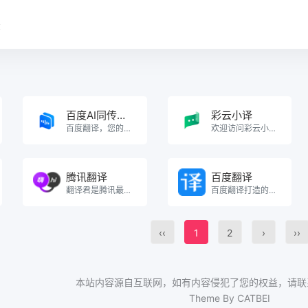
录
百度AI同传助手
彩云小译
百度翻译，您的掌上翻译专家。
欢迎访问彩云小译官网！我们提供高效准确的在线翻译工具，包括文字翻译、文档翻译、网页翻译、术语库、浏览。
腾讯翻译
百度翻译
翻译君是腾讯最新出品的实时会话翻译软件，支持中、英、日、韩等多门语言。具有精准语言识别，高效、免费等。
百度翻译打造的新一代AI大模型翻译平台，为用户提供翻译和阅读外文场景的一站式智能解决方案，包括AI翻。
‹‹
1
2
›
››
本站内容源自互联网，如有内容侵犯了您的权益，请联
Theme By CATBEI