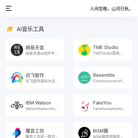
人间忽晚，山河已秋。
AI音乐工具
TME Studio
网易天音
TMEStudio是由腾讯音乐娱乐公司推出的一款在线音乐创作助手，由旗下银河音效、MUSE、天琴实。
网易天音AI创作平台，词曲编唱样样精通，海量风格全部免费使用，还不快来点亮你的音乐天赋！。
Resemble
讯飞智作
CloneyourvoiceforfreewithResemble'sreal。
讯飞智作是科大讯飞旗下明星配音产品品牌,提供合成配音,真人配音、广告宣传片、短视频配音、AI虚拟主播。
IBM Watson
FakeYou
WatsonSpeechtoTextisanAPIthattranscribess。
FakeYouisatexttospeechwonderlandwhereallo。
魔音工坊
BGM猫
魔音工坊是一款可以在线将文字转成语音的智能配音产品。提供不同性别、不同口音的真人声音，在你输入文字后。
BGM猫提供版权背景音乐一站式服务,正版商业授权,AI智能生成曲库,免费无限,快捷授权,一键下载.。