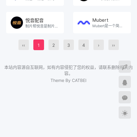
Mubert
悦音配音
Mubert是一个简单好用的人工智能生成音乐的在线网站，可以帮助创作者将AI生成的音乐应用于视频内容。
制片帮悦音是制片帮旗下配音产品品牌，可以在线将文字转成语音的智能配音产品。悦音配音提供男声女声童声、。
‹‹
1
2
3
4
›
››
本站内容源自互联网，如有内容侵犯了您的权益，请联系删除相关内
容。
Theme By CATBEI