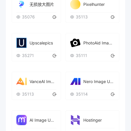
Pixelhunter
无损放大图片
35076
35113
Upscalepics
PhotoAid Image Upscaler
35271
35111
VanceAI Image Resizer
Nero Image Upscaler
35113
35114
AI Image Upscaler
Hostinger