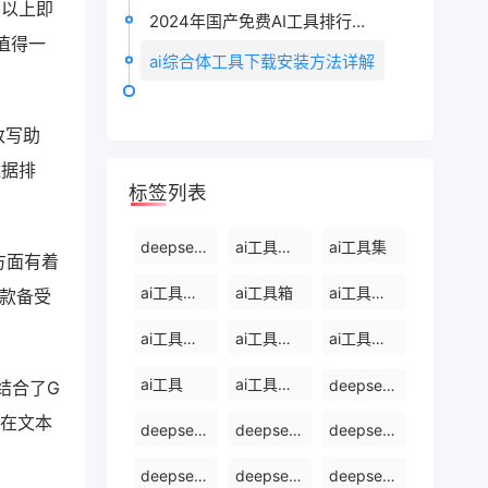
示：以上即
2024年国产免费AI工具排行榜TOP10
值得一
ai综合体工具下载安装方法详解
改写助
数据排
标签列表
deepseek能干什么
ai工具有哪些
ai工具集
方面有着
ai工具免费使用
ai工具箱
ai工具免费下载
一款备受
ai工具软件有哪些
ai工具软件
ai工具集官网
ai工具
ai工具软件排名前十
deepseek
结合了G
d在文本
deepseek使用方法
deepseek怎么使用deepseek
deepseek开源ai
deepseek官网下载
deepseek怎么使用
deepseek电脑版