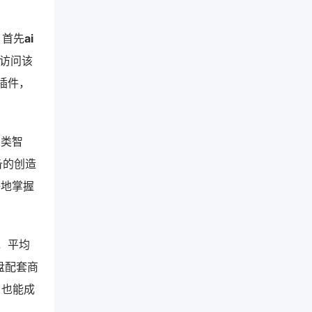
：首先
ai
要访问该
插件，
人类智
备的创造
好地掌握
，平均
盘配套商
，也能成