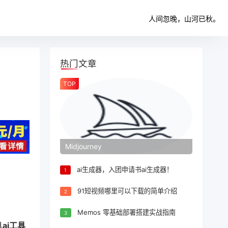
人间忽晚，山河已秋。
热门文章
TOP
Midjourney
ai生成器，入团申请书ai生成器！
1
91短视频哪里可以下载的简单介绍
2
Memos 零基础部署搭建实战指南
3
具
ai工具