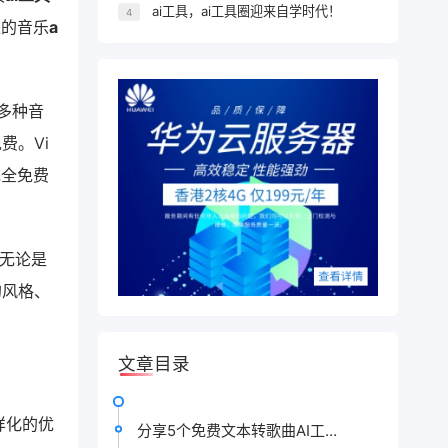
ai工具，ai工具圈迎来自学时代！
4
派的音乐
a
供多种音
费。Vi
完全免费
。无论是
的风格、
文章目录
样化的优
分享5个免费文本转歌曲AI工具(歌词/背景音乐生成器)