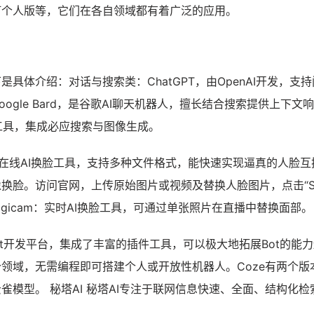
钉个人版等，它们在各自领域都有着广泛的应用。
下是具体介绍：对话与搜索类：ChatGPT，由OpenAI开发，支
ogle Bard，是谷歌AI聊天机器人，擅长结合搜索提供上下文响
聊天工具，集成必应搜索与图像生成。
：免费在线AI换脸工具，支持多种文件格式，能快速实现逼真的人脸
换脸。访问官网，上传原始图片或视频及替换人脸图片，点击“Swa
agicam：实时AI换脸工具，可通过单张照片在直播中替换面部。
bot开发平台，集成了丰富的插件工具，可以极大地拓展Bot的能
领域，无需编程即可搭建个人或开放性机器人。Coze有两个版
雀模型。 秘塔AI 秘塔AI专注于联网信息快速、全面、结构化检