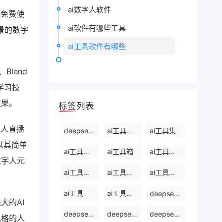
ai数字人软件
供免费使
ai软件有哪些工具
景的数字
。
ai工具软件有哪些
Blend
学习技
效果。
标签列表
字人直播
deepseek能干什么
ai工具有哪些
ai工具集
以其简单
ai工具免费使用
ai工具箱
ai工具免费下载
数字人元
ai工具软件有哪些
ai工具软件
ai工具集官网
ai工具
ai工具软件排名前十
deepseek
大的AI
deepseek使用方法
deepseek怎么使用deepseek
deepseek开源ai
风格的人