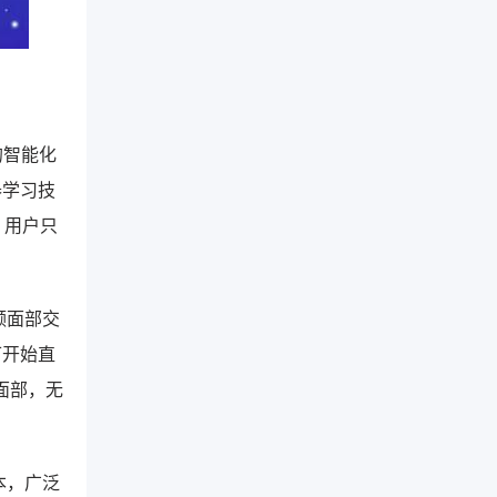
的智能化
器学习技
。用户只
频面部交
可开始直
面部，无
本，广泛