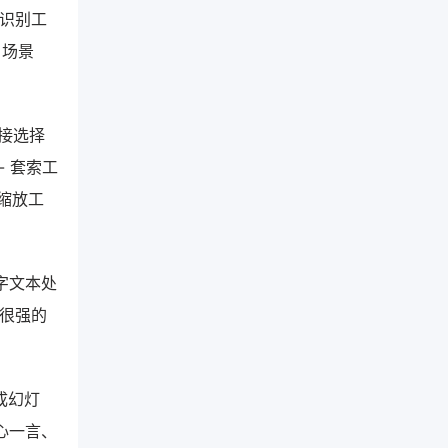
像识别工
、场景
接选择
 套索工
缩放工
万字文本处
有很强的
生成幻灯
心一言、