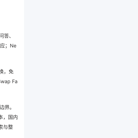
持问答、
应；Ne
互换，免
p Fa
力边界。
本，国内
索与整