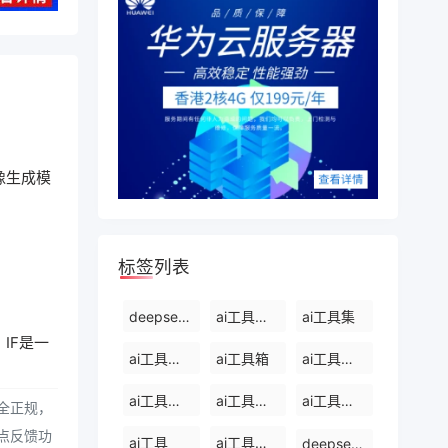
图像生成模
标签列表
deepseek能干什么
ai工具有哪些
ai工具集
，IF是一
ai工具免费使用
ai工具箱
ai工具免费下载
ai工具软件有哪些
ai工具软件
ai工具集官网
全正规，
点反馈功
ai工具
ai工具软件排名前十
deepseek