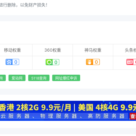
进行删除，以免财产损失！
移动权重
360权重
神马权重
头条
询
爱站网
5118查询
网址爆红申诉