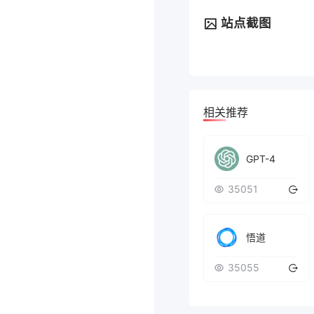
站点截图
相关推荐
GPT-4
35051
悟道
35055