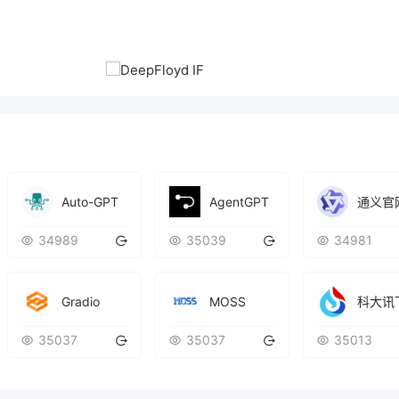
Auto-GPT
AgentGPT
通义官
34989
35039
34981
Gradio
MOSS
科大讯
35037
35037
35013