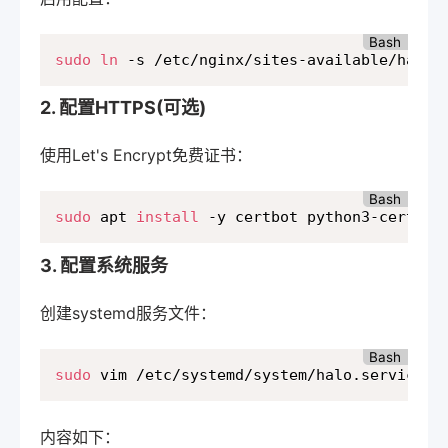
Bash
sudo
ln
 -s /etc/nginx/sites-available/halo 
2. 配置HTTPS(可选)
使用Let's Encrypt免费证书：
Bash
sudo
 apt 
install
 -y certbot python3-certbot
3. 配置系统服务
创建systemd服务文件：
Bash
sudo
 vim /etc/systemd/system/halo.service
内容如下：