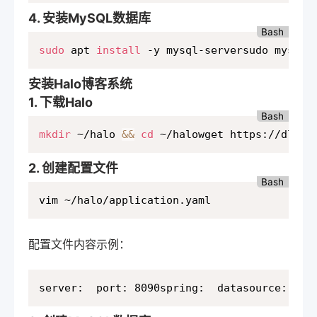
4. 安装MySQL数据库
Bash
sudo
 apt 
install
 -y mysql-serversudo mysql_
安装Halo博客系统
1. 下载Halo
Bash
mkdir
 ~/halo 
&&
cd
 ~/halowget https://dl.ha
2. 创建配置文件
Bash
vim ~/halo/application.yaml
配置文件内容示例：
server:  port: 8090spring:  datasource:    