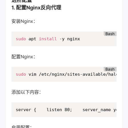
进阶配置
1. 配置Nginx反向代理
安装Nginx：
Bash
sudo
 apt 
install
 -y nginx
配置Nginx：
Bash
sudo
 vim /etc/nginx/sites-available/halo
添加以下内容：
server {    listen 80;    server_name your
启用配置：