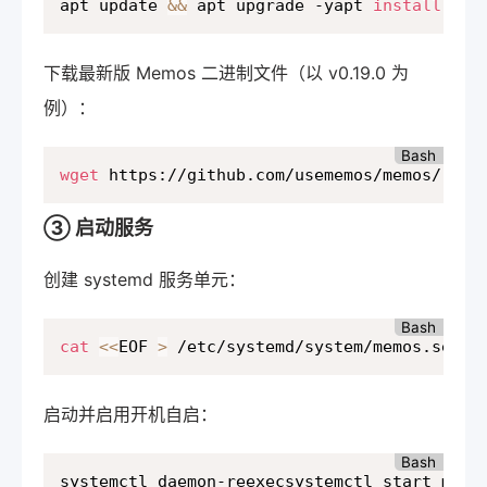
apt update 
&&
 apt upgrade -yapt 
install
wge
下载最新版 Memos 二进制文件（以 v0.19.0 为
例）：
Bash
wget
 https://github.com/usememos/memos/rele
③ 启动服务
创建 systemd 服务单元：
Bash
cat
<<
EOF 
>
 /etc/systemd/system/memos.servi
启动并启用开机自启：
Bash
systemctl daemon-reexecsystemctl start memo