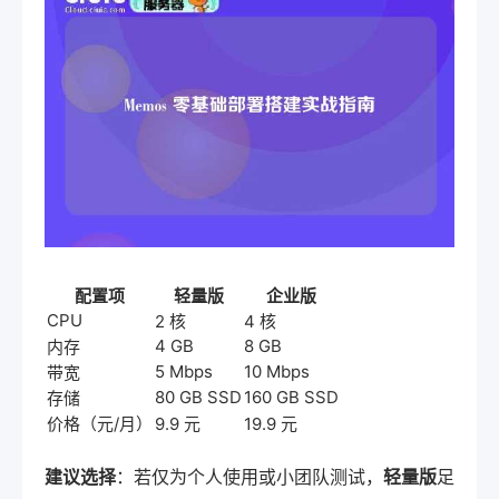
配置项
轻量版
企业版
CPU
2 核
4 核
4 GB
8 GB
内存
5 Mbps
10 Mbps
带宽
80 GB SSD
160 GB SSD
存储
价格（元/月）
9.9 元
19.9 元
建议选择
：若仅为个人使用或小团队测试，
轻量版
足