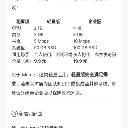
议：
配置项
轻量版
企业版
CPU
2 核
4 核
2 GB
8 GB
内存
5 Mbps
10 Mbps
带宽
50 GB SSD
100 GB SSD
系统盘
适用场景
个人使用、测试环境
多人协作、高并发访问
价格（月）
9.9 元
19.9 元
对于 Memos 这类轻量应用，
轻量版完全满足需
求
；若未来扩展为团队知识库或集成至其他系统，则
建议升级至企业版以保障性能冗余。
③ 部署四部曲